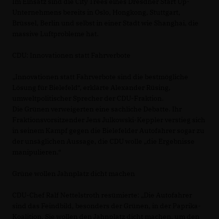
Im Einsatz sind die City Trees eines Dresdner Start Up-
Unternehmens bereits in Oslo, Hongkong, Stuttgart,
Brüssel, Berlin und selbst in einer Stadt wie Shanghai, die
massive Luftprobleme hat.
CDU: Innovationen statt Fahrverbote
Innovationen statt Fahrverbote sind die bestmögliche
Lösung für Bielefeld“, erklärte Alexander Rüsing,
umweltpolitischer Sprecher der CDU-Fraktion.
Die Grünen verweigerten eine sachliche Debatte. Ihr
Fraktionsvorsitzender Jens Julkowski-Keppler verstieg sich
in seinem Kampf gegen die Bielefelder Autofahrer sogar zu
der unsäglichen Aussage, die CDU wolle „die Ergebnisse
manipulieren.“
Grüne wollen Jahnplatz dicht machen
CDU-Chef Ralf Nettelstroth resümierte: „Die Autofahrer
sind das Feindbild, besonders der Grünen, in der Paprika-
Koalition. Sie wollen den Jahnplatz dicht machen, um den