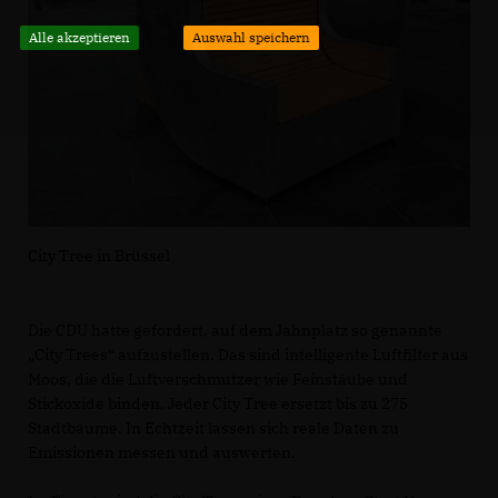
Alle akzeptieren
Auswahl speichern
City Tree in Brüssel
Die CDU hatte gefordert, auf dem Jahnplatz so genannte
City Trees“ aufzustellen. Das sind intelligente Luftfilter aus
Moos, die die Luftverschmutzer wie Feinstäube und
Stickoxide binden. Jeder City Tree ersetzt bis zu 275
Stadtbäume. In Echtzeit lassen sich reale Daten zu
Emissionen messen und auswerten.