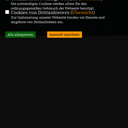
Die notwendigen Cookies werden allein für den
ordnungsgemäßen Gebrauch der Webseite benötigt.
Cookies von Drittanbietern (
Übersicht
)
CDU Deutschlands
Zur Optimierung unserer Webseite binden wir Dienste und
Angebote von Drittanbietern ein.
@2026 CDU Bielefeld
Realisation: Sharkness Media
Alle Rechte vorbehalten.
GmbH & Co. KG
Alle akzeptieren
Auswahl speichern