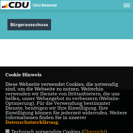
CDU Bielefeld
Bürgerausschuss
Cookie Hinweis
Diese Webseite verwendet Cookies, die notwendig
sind, um die Webseite zu nutzen. Weiterhin
verwenden wir Dienste von Drittanbietern, die uns
helfen, unser Webangebot zu verbessern (Website-
Optmierung). Für die Verwendung bestimmter
Dienste, benötigen wir Ihre Einwilligung. Ihre
Einwilligung können Sie jederzeit widerrufen. Weitere
Informationen finden Sie in unserer
IMPRESSUM
DATENSCHUTZ
KONTAKT
Datenschutzerklärung
.
CDU Nordrhein-Westfalen
Technisch notwendige Cookies (
Übersicht
)