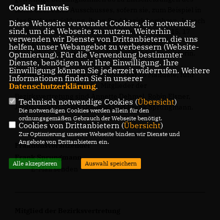
Cookie Hinweis
Rates oder eines Ausschusses, sofern sie, zum Beispiel in
der Stadtentwicklung, ihren Stadtbezirk berühren. Je nach
Diese Webseite verwendet Cookies, die notwendig
sind, um die Webseite zu nutzen. Weiterhin
Größe des Stadtbezirks haben die Vertretungen 15, 17
verwenden wir Dienste von Drittanbietern, die uns
oder 19 Mitglieder. An der Spitze steht jeweils der
helfen, unser Webangebot zu verbessern (Website-
Bezirksbürgermeister oder die Bezirksbürgermeisterin.
Optmierung). Für die Verwendung bestimmter
Dienste, benötigen wir Ihre Einwilligung. Ihre
Einwilligung können Sie jederzeit widerrufen. Weitere
Die Bezirksvertretung Sennestadt hat 15 Mandate, fünf
Informationen finden Sie in unserer
Datenschutzerklärung
.
davon nimmt die CDU ein. Mitglieder der
Bezirksvertretung sind Annette Dehmel, Robin Elsner,
Technisch notwendige Cookies (
Übersicht
)
Jörgmoltzahn, Tanja Orlowski und Frank Sprungmann.
Die notwendigen Cookies werden allein für den
ordnungsgemäßen Gebrauch der Webseite benötigt.
Cookies von Drittanbietern (
Übersicht
)
Zur Optimierung unserer Webseite binden wir Dienste und
Angebote von Drittanbietern ein.
Fraktionsvorsitzender
Frank Sprungmann
Alle akzeptieren
Auswahl speichern
E-Mail senden
Mitglied der Bezirksvertretung