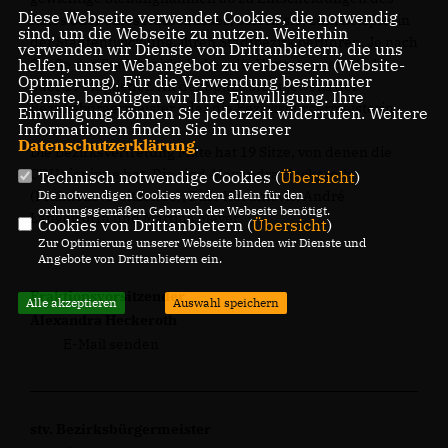
Diese Webseite verwendet Cookies, die notwendig
Rates oder eines Ausschusses, sofern sie, zum Beispiel in
sind, um die Webseite zu nutzen. Weiterhin
der Stadtentwicklung, ihren Stadtbezirk berühren. Je nach
verwenden wir Dienste von Drittanbietern, die uns
helfen, unser Webangebot zu verbessern (Website-
Größe des Stadtbezirks haben die Vertretungen 15, 17
Optmierung). Für die Verwendung bestimmter
oder 19 Mitglieder. An der Spitze steht jeweils der
Dienste, benötigen wir Ihre Einwilligung. Ihre
Bezirksbürgermeister oder die Bezirksbürgermeisterin.
Einwilligung können Sie jederzeit widerrufen. Weitere
Informationen finden Sie in unserer
Datenschutzerklärung
.
Die Bezirksvertretung Mitte hat 19 Sitze, von denen die
CDU vier inne hat. Die sind Alexandra Heckeroth
Technisch notwendige Cookies (
Übersicht
)
Die notwendigen Cookies werden allein für den
(Fraktionsvorsitzende), Dino Kasumovic, André
ordnungsgemäßen Gebrauch der Webseite benötigt.
Langeworth und Martina Meyer.
Cookies von Drittanbietern (
Übersicht
)
Zur Optimierung unserer Webseite binden wir Dienste und
Angebote von Drittanbietern ein.
Fraktionsvorsitzender
Alle akzeptieren
Auswahl speichern
Alexandra Heckeroth
E-Mail senden
stv. Bezirksbürgermeister