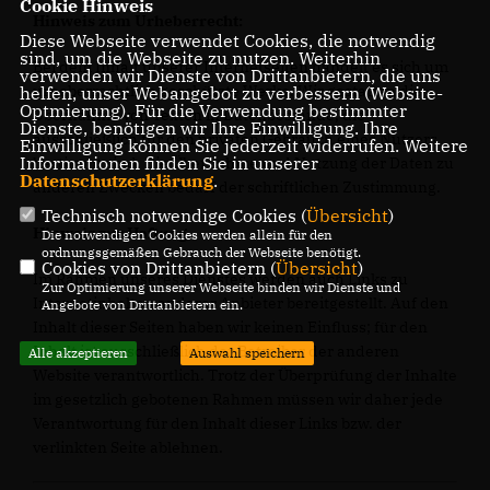
Cookie Hinweis
Hinweis zum Urheberrecht:
Diese Webseite verwendet Cookies, die notwendig
sind, um die Webseite zu nutzen. Weiterhin
Bei dem Inhalt unserer Internetseiten handelt es sich um
verwenden wir Dienste von Drittanbietern, die uns
urheberrechtlich geschützte Werke. Wir gestatten die
helfen, unser Webangebot zu verbessern (Website-
Optmierung). Für die Verwendung bestimmter
Übernahme von Texten in Datenbestände, die
Dienste, benötigen wir Ihre Einwilligung. Ihre
ausschließlich für den privaten Gebrauch eines Nutzers
Einwilligung können Sie jederzeit widerrufen. Weitere
Informationen finden Sie in unserer
bestimmt sind. Die Übernahme und Nutzung der Daten zu
Datenschutzerklärung
.
anderen Zwecken bedarf der schriftlichen Zustimmung.
Technisch notwendige Cookies (
Übersicht
)
Hinweis zur Haftung
Die notwendigen Cookies werden allein für den
ordnungsgemäßen Gebrauch der Webseite benötigt.
Cookies von Drittanbietern (
Übersicht
)
Im Rahmen unseres Dienstes werden auch Links zu
Zur Optimierung unserer Webseite binden wir Dienste und
Internetinhalten anderer Anbieter bereitgestellt. Auf den
Angebote von Drittanbietern ein.
Inhalt dieser Seiten haben wir keinen Einfluss; für den
Inhalt ist ausschließlich der Betreiber der anderen
Alle akzeptieren
Auswahl speichern
Website verantwortlich. Trotz der Überprüfung der Inhalte
im gesetzlich gebotenen Rahmen müssen wir daher jede
Verantwortung für den Inhalt dieser Links bzw. der
verlinkten Seite ablehnen.