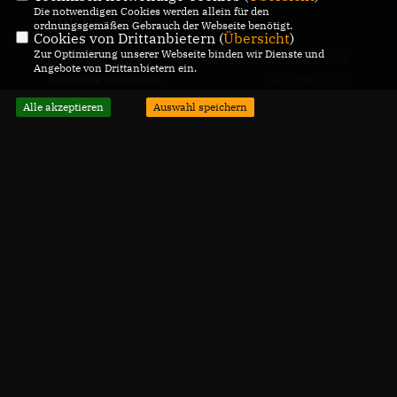
Die notwendigen Cookies werden allein für den
CDU Deutschlands
ordnungsgemäßen Gebrauch der Webseite benötigt.
Cookies von Drittanbietern (
Übersicht
)
Zur Optimierung unserer Webseite binden wir Dienste und
@2026 CDU Bielefeld
Realisation: Sharkness Media
Angebote von Drittanbietern ein.
Alle Rechte vorbehalten.
GmbH & Co. KG
Alle akzeptieren
Auswahl speichern