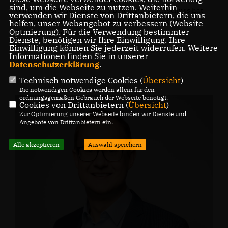
sind, um die Webseite zu nutzen. Weiterhin
Wirtschaftsförderungs- und Beteiligungsausschuss hat
verwenden wir Dienste von Drittanbietern, die uns
die Aufgabe, die perspektivische Entwicklung der
helfen, unser Webangebot zu verbessern (Website-
Optmierung). Für die Verwendung bestimmter
Beteiligungen zu beobachten und zu steuern.
Dienste, benötigen wir Ihre Einwilligung. Ihre
Einwilligung können Sie jederzeit widerrufen. Weitere
Informationen finden Sie in unserer
Datenschutzerklärung
.
Technisch notwendige Cookies (
Übersicht
)
Die notwendigen Cookies werden allein für den
ordnungsgemäßen Gebrauch der Webseite benötigt.
Cookies von Drittanbietern (
Übersicht
)
Zur Optimierung unserer Webseite binden wir Dienste und
Angebote von Drittanbietern ein.
Alle akzeptieren
Auswahl speichern