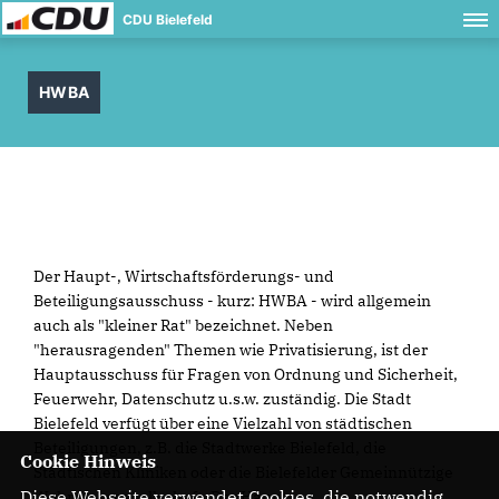
CDU Bielefeld
HWBA
Der Haupt-, Wirtschaftsförderungs- und
Beteiligungsausschuss - kurz: HWBA - wird allgemein
auch als "kleiner Rat" bezeichnet. Neben
"herausragenden" Themen wie Privatisierung, ist der
Hauptausschuss für Fragen von Ordnung und Sicherheit,
Feuerwehr, Datenschutz u.s.w. zuständig. Die Stadt
Bielefeld verfügt über eine Vielzahl von städtischen
Beteiligungen, z.B. die Stadtwerke Bielefeld, die
Cookie Hinweis
Städtischen Kliniken oder die Bielefelder Gemeinnützige
Diese Webseite verwendet Cookies, die notwendig
Wohnungsgesellschaft. Der Haupt-,