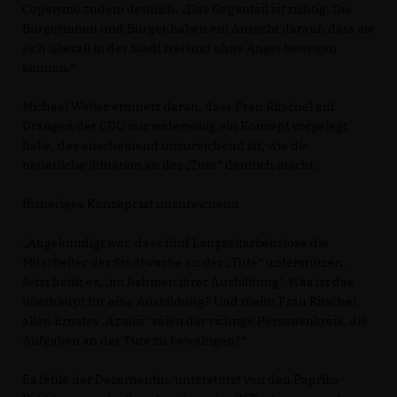
Copertino zudem deutlich. „Das Gegenteil ist richtig. Die
Bürgerinnen und Bürger haben ein Anrecht darauf, dass sie
sich überall in der Stadt frei und ohne Angst bewegen
können.“
Michael Weber erinnert daran, dass Frau Ritschel auf
Drängen der CDU nur widerwillig ein Konzept vorgelegt
habe, das anscheinend unzureichend ist, wie die
neuerliche Situation an der „Tüte“ deutlich macht.
Bisheriges Konzept ist unzureichend
Angekündigt war, dass fünf Langzeitarbeitslose die
Mitarbeiter der Stadtwache an der „Tüte“ unterstützen.
Jetzt heißt es, ‚im Rahmen ihrer Ausbildung‘. Was ist das
überhaupt für eine Ausbildung? Und meint Frau Ritschel
allen Ernstes ‚Azubis‘ seien der richtige Personenkreis, die
Aufgaben an der Tüte zu bewältigen?“
Es fehle der Dezernentin, unterstützt von den Paprika-