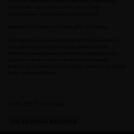
Politikern, nach allem Anschein der Wille, konsequent
soziale Hilfen und Ordnungsrecht an der Tüte
durchzusetzen, stellt Vincenzo Copertino fest.
Eklatantes Versagen von Grünen, SPD und Piraten
Leidtragende seien die Anwohner und die Passanten, die
sich täglich auf ihrem Weg vom Hauptbahnhof zur
Stadtbahn unzumutbarer „Anmache“ ausgesetzt sähen:
Das kann ich nicht anders als eklatantes Versagen
bezeichnen. Frau Ritschel und Paprika lassen die Bürger im
Stich“, so Michael Weber.
16.08.2017, 10:57 Uhr
CDU FRAKTION BIELEFELD