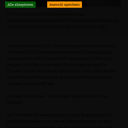
Alle akzeptieren
Auswahl speichern
CDU-Fraktionschef Ralf Nettelstroth und
Fraktionsgeschäftsführer Detlef Werner fordern Mäßigung
und Zurückhaltung von einem Beamten (Fotos: CDU)
Nach Meinung von CDU-Fraktionsgeschäftsführer Detlef
Werner will sich Nürnberger mit seinem Vorgehen ganz
offenbar in der SPD für eine OB-Kandidatur in Stellung
bringen, falls der amtierende Oberbürgermeister Pit
Clausen bei den Wahlen in zwei Jahren nicht mehr antritt.
Immerhin mehrten sich im Rathaus die Stimmen, dass
Clausen „amtsmüde“ sei.
Clausen amtsmüde - Nürnberger bringt sich als OB in
Stellung
Ralf Nettelstroth verweist darauf, dass Beigeordnete als
politische Beamte zwar von den Ratsfraktionen für ihre
Positionen vorgeschlagen werden und in der Regel auch