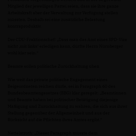
Mitglied der jeweiligen Partei seien, dass sie ihre ganze
Arbeitskraft aber der Verwaltung zur Verfügung stellen
müssten. Deshalb sei eine zusätzliche Belastung
kontraproduktiv.
Der CDU-Fraktionschef: „Dass man das Amt eines SPD-Vize
nicht ‚mit links‘ erledigen kann, dürfte Herrn Nürnberger
wohl klar sein.“
Beamte sollen politische Zurückhaltung üben
Wie weit das private politische Engagement eines
Beigeordneten reichen dürfe, sei in Paragraph 60 des
Bundesbeamtengesetzes (BBG) klar geregelt: „Beamtinnen
und Beamte haben bei politischer Betätigung diejenige
Mäßigung und Zurückhaltung zu wahren, die sich aus ihrer
Stellung gegenüber der Allgemeinheit und aus der
Rücksicht auf die Pflichten ihres Amtes ergibt.“
Nettelstroth: „Dieser Paragraph müsste dem