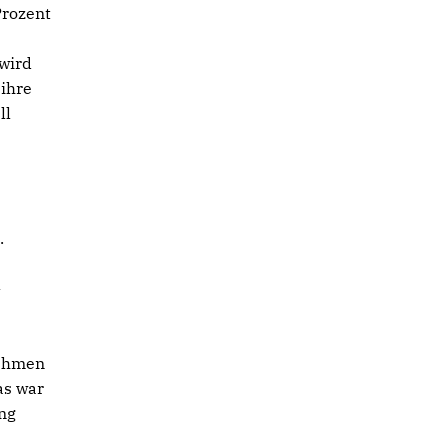
Prozent
 wird
 ihre
ll
.
-
nehmen
as war
ng