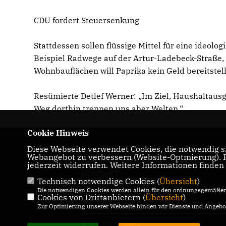
CDU fordert Steuersenkung
Stattdessen sollen flüssige Mittel für eine ideol
Beispiel Radwege auf der Artur-Ladebeck-Straße,
Wohnbauflächen will Paprika kein Geld bereitstel
Resümierte Detlef Werner: „Im Ziel, Haushaltausg
Weg dorthin trennen uns aber Welten.“
Cookie Hinweis
Diese Webseite verwendet Cookies, die notwendig si
Webangebot zu verbessern (Website-Optmierung). Fü
IMPRESSUM
DATENSCHUTZ
jederzeit widerrufen. Weitere Informationen finden
KONTAKT
Technisch notwendige Cookies (
Übersicht
)
Die notwendigen Cookies werden allein für den ordnungsgemäßen 
Cookies von Drittanbietern (
Übersicht
)
Zur Optimierung unserer Webseite binden wir Dienste und Angebot
@2026 CDU Bielefeld