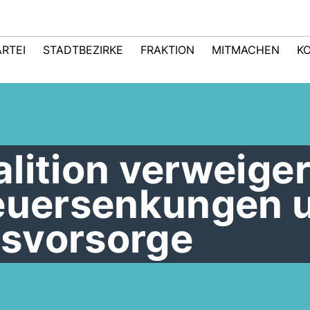
ARTEI
STADTBEZIRKE
FRAKTION
MITMACHEN
K
lition verweiger
teuersenkungen 
svorsorge