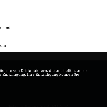
e- und
 dem
enste von Drittanbietern, die uns helfen, unser
Einwilligung. Ihre Einwilligung können Sie
Realisation: Sharkness Media GmbH & Co. KG