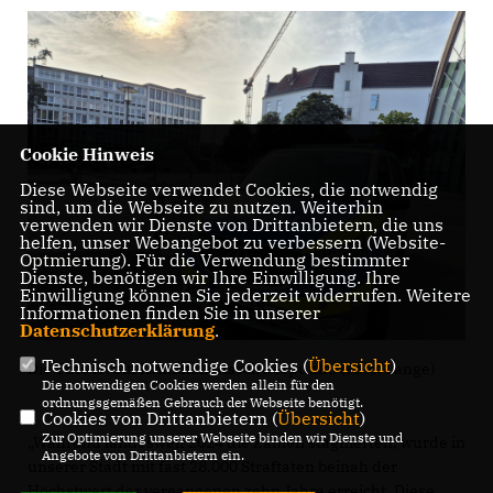
Cookie Hinweis
Diese Webseite verwendet Cookies, die notwendig
sind, um die Webseite zu nutzen. Weiterhin
verwenden wir Dienste von Drittanbietern, die uns
helfen, unser Webangebot zu verbessern (Website-
Optmierung). Für die Verwendung bestimmter
Dienste, benötigen wir Ihre Einwilligung. Ihre
Einwilligung können Sie jederzeit widerrufen. Weitere
Informationen finden Sie in unserer
Datenschutzerklärung
.
Technisch notwendige Cookies (
Übersicht
)
Die Tüte ist ein Kriminalitätsschwerpunkt. (Foto: Lange)
Die notwendigen Cookies werden allein für den
ordnungsgemäßen Gebrauch der Webseite benötigt.
Cookies von Drittanbietern (
Übersicht
)
Zur Optimierung unserer Webseite binden wir Dienste und
Während landesweit 2024 die Zahlen stagnierten, wurde in
Angebote von Drittanbietern ein.
unserer Stadt mit fast 28.000 Straftaten beinah der
Höchstwert der vergangenen zehn Jahre erreicht. Diese