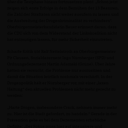
über die Testphase hinaus fortzusetzen plant: „Schon jetzt
zeigen sich erste Erfolge in dem Bemühen der 13 Beamten,
die Zahl der Straftaten nicht weiter ausufern zu lassen und
die Ausbreitung der Drogenkriminalität zu verhindern“.
Oberbürgermeisterkandidatin Bauer erinnert daran, dass
die CDU sich von dem Widerstand der Linkskoalition nicht
hat entmutigen lassen, für mehr Sicherheit einzutreten.
Scharfe Kritik übt Ralf Nettelstroth an Oberbürgermeister
Pit Clausen, Sozialdezernent Ingo Nürnberger (SPD) und
Ordnungsdezernent Martin Adamski (Grüne). Über Jahre
hätten sie versucht, die Probleme nur auszusitzen und
damit die Situation letztlich nochmals verschärft. In der
Drogenpolitik hält er Nürnberger vor, mit einer „laxen
Haltung“ den aktuellen Problemen nicht mehr gerecht zu
werden:
Harte Drogen, insbesondere Crack, nehmen immer mehr
zu. Hier ist die Stadt gefordert, zu handeln.“ Gerade in der
Prävention gebe es bei dem Dezernenten erhebliche
Defizite: „Der Fokus muss hier auf intensivere und