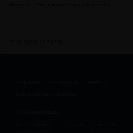
erfolgreichere Präventionsarbeit neu gesetzt werden“.
17.03.2025, 15:24 Uhr
IMPRESSUM
DATENSCHUTZ
KONTAKT
CDU Nordrhein-Westfalen
CDU Deutschlands
@2026 CDU Bielefeld
Realisation: Sharkness Media
Alle Rechte vorbehalten.
GmbH & Co. KG