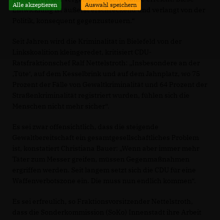
Alle akzeptieren
Auswahl speichern
Entwicklung ist äußerst erschreckend und verlangt von der
Politik, konsequent gegenzusteuern.“
Seit Jahren wird die Kriminalität in Bielefeld von der
Linkskoalition kleingeredet, kritisiert CDU-
Ratsfraktionschef Ralf Nettelstroth: „Insbesondere an der
Tüte‘, auf dem Kesselbrink und auf dem Jahnplatz, wo 75
Prozent der Fälle von Gewaltkriminalität und 64 Prozent der
Straßenkriminalität registriert wurden, fühlen sich die
Menschen nicht mehr sicher“.
Es sei zwar offensichtlich, dass die steigende
Gewaltbereitschaft ein gesamtgesellschaftliches Problem
ist, konstatiert Christiana Bauer: „Wenn aber immer mehr
Täter zum Messer greifen, müssen Gegenmaßnahmen
ergriffen werden. Seit langem setzt sich die CDU für eine
Waffenverbotszone ein. Die muss nun endlich kommen“.
Es sei erfreulich, so Fraktionsvorsitzender Nettelstroth,
dass die Sonderkommission (SoKo) Innenstadt ihre Arbeit