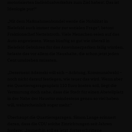
motorisierten Individualverkehrs zum Ziel haben‘. Das ist
Ideologie pur!“
Mit dem Maßnahmenbündel werde die Mobilität in
Bielefeld auch immer mehr zur sozialen Frage“, betont
Fraktionschef Nettelstroth. Viele Menschen seien auf das
Auto angewiesen. Wenn künftig so gut wie überall in
Bielefeld Gebühren für das Anwohnerparken fällig würden,
belaste das vor allem die Haushalte, die schon jetzt jeden
Cent umdrehen müssten.
Dezernent Adamski will sich – Achtung, Kommunalwahl –
noch nicht darauf festlegen, wie teuer das wird. Wenn aber
ein Quartiersgaragenplatz 110 Euro kosten soll, liegt die
Vermutung doch nahe, dass die Stadt für einen Abstellplatz
in der Nähe der Haustür mindestens genau so viel haben
will, wahrscheinlich sogar mehr.“
Überhaupt die Quartiersgaragen. Simon Lange erinnert
daran, dass die CDU solche Einrichtungen seit Jahren
fordere: „Immerhin soll es jetzt ‚fortgeschrittene