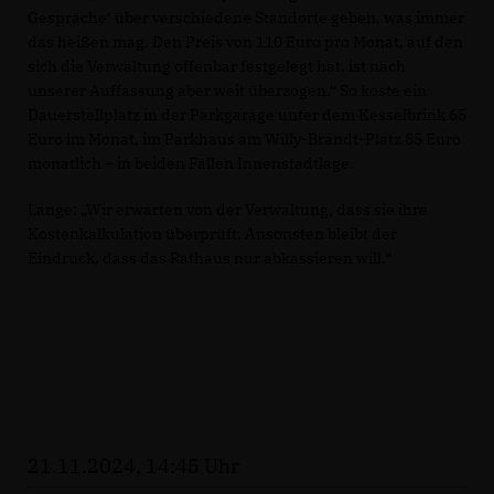
Gespräche‘ über verschiedene Standorte geben, was immer
das heißen mag. Den Preis von 110 Euro pro Monat, auf den
sich die Verwaltung offenbar festgelegt hat, ist nach
unserer Auffassung aber weit überzogen.“ So koste ein
Dauerstellplatz in der Parkgarage unter dem Kesselbrink 65
Euro im Monat, im Parkhaus am Willy-Brandt-Platz 85 Euro
monatlich – in beiden Fällen Innenstadtlage.
Lange: „Wir erwarten von der Verwaltung, dass sie ihre
Kostenkalkulation überprüft. Ansonsten bleibt der
Eindruck, dass das Rathaus nur abkassieren will.“
21.11.2024, 14:45 Uhr