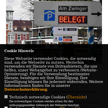
Cookie Hinweis
Diese Webseite verwendet Cookies, die notwendig
sind, um die Webseite zu nutzen. Weiterhin
verwenden wir Dienste von Drittanbietern, die uns
helfen, unser Webangebot zu verbessern (Website-
Im Innenstadtbereich sollen 60 Prozent der Parkplätze
Optmierung). Für die Verwendung bestimmter
wegfallen. (Foto: Lange)
Dienste, benötigen wir Ihre Einwilligung. Ihre
Einwilligung können Sie jederzeit widerrufen. Weitere
Informationen finden Sie in unserer
Datenschutzerklärung
.
Im Kampf gegen das Auto macht Adamski immer mehr
Technisch notwendige Cookies (
Übersicht
)
Tempo. Im Innenstadtbereich sollen 60 Prozent der
Die notwendigen Cookies werden allein für den
Parkplätze wegfallen, intern wird schon über eine Zufahrts-
ordnungsgemäßen Gebrauch der Webseite benötigt.
Maut für die City nachgedacht, und für einen Stellplatz in