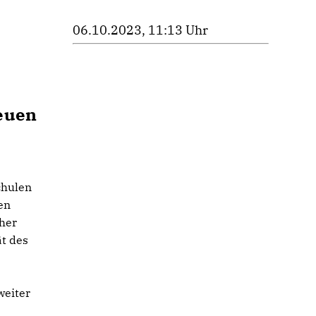
06.10.2023, 11:13 Uhr
euen
chulen
en
cher
ät des
weiter