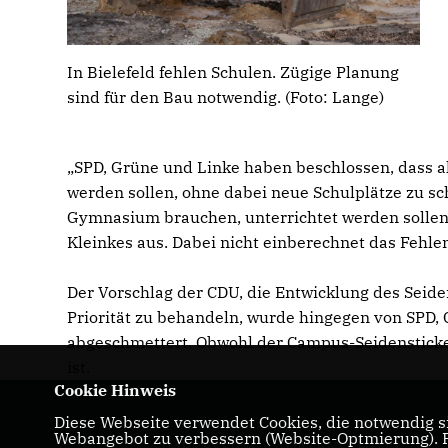
In Bielefeld fehlen Schulen. Zügige Planung
sind für den Bau notwendig. (Foto: Lange)
SPD, Grüne und Linke haben beschlossen, dass al
werden sollen, ohne dabei neue Schulplätze zu sch
Gymnasium brauchen, unterrichtet werden sollen,
Kleinkes aus. Dabei nicht einberechnet das Fehle
Der Vorschlag der CDU, die Entwicklung des Seid
Priorität zu behandeln, wurde hingegen von SPD,
abgeschmettert. Obwohl der Campus-Seidensticke
ist.
Cookie Hinweis
Diese Webseite verwendet Cookies, die notwendig si
Webangebot zu verbessern (Website-Optmierung). Fü
IMPRESSUM
DATENSCHUTZ