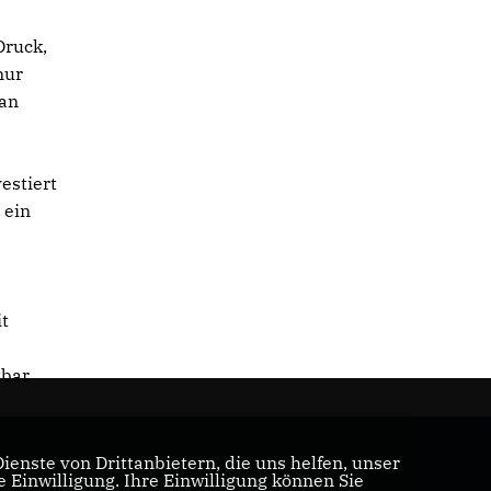
Druck,
nur
 an
estiert
 ein
it
t
zbar
enste von Drittanbietern, die uns helfen, unser
Einwilligung. Ihre Einwilligung können Sie