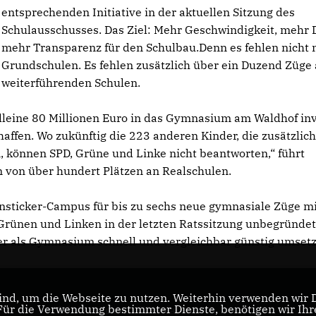
entsprechenden Initiative in der aktuellen Sitzung des
Schulausschusses. Das Ziel: Mehr Geschwindigkeit, mehr 
mehr Transparenz für den Schulbau.Denn es fehlen nicht 
Grundschulen. Es fehlen zusätzlich über ein Duzend Züge
weiterführenden Schulen.
leine 80 Millionen Euro in das Gymnasium am Waldhof inv
affen. Wo zukünftig die 223 anderen Kinder, die zusätzlich
 können SPD, Grüne und Linke nicht beantworten,“ führt
n von über hundert Plätzen an Realschulen.
ensticker-Campus für bis zu sechs neue gymnasiale Züge m
 Grünen und Linken in der letzten Ratssitzung unbegründe
r als Gymnasium schnell und vergleichbar günstig umset
nd, um die Webseite zu nutzen. Weiterhin verwenden wir Di
r die Verwendung bestimmter Dienste, benötigen wir Ihre 
CDU Nordrhein-Westfalen