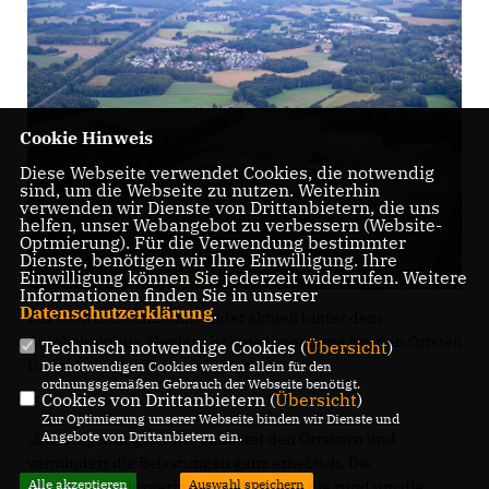
Cookie Hinweis
Diese Webseite verwendet Cookies, die notwendig
sind, um die Webseite zu nutzen. Weiterhin
verwenden wir Dienste von Drittanbietern, die uns
helfen, unser Webangebot zu verbessern (Website-
Optmierung). Für die Verwendung bestimmter
Dienste, benötigen wir Ihre Einwilligung. Ihre
Einwilligung können Sie jederzeit widerrufen. Weitere
Informationen finden Sie in unserer
Datenschutzerklärung
.
Der Ostwestfalendamm endet aktuell hinter dem
Autobahnkreuz. Geplant ist eine Umgehung um den Ortsteil
Technisch notwendige Cookies (
Übersicht
)
Ummeln. (Foto: Thomas F. Starke)
Die notwendigen Cookies werden allein für den
ordnungsgemäßen Gebrauch der Webseite benötigt.
Cookies von Drittanbietern (
Übersicht
)
Zur Optimierung unserer Webseite binden wir Dienste und
Angebote von Drittanbietern ein.
Die Umgehungsstraße entlastet den Ortskern und
vermindert die Belastungen ganz erheblich. Die
Alle akzeptieren
Auswahl speichern
allermeisten Bürgerinnen und Bürger, die rund um die