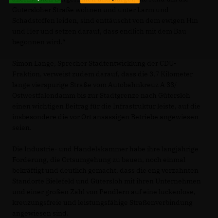
Gütersloher Straße wohnen und unter Lärm und
Schadstoffen leiden, sind enttäuscht von dem ewigen Hin
und Her und setzen darauf, dass endlich mit dem Bau
begonnen wird.“
Simon Lange, Sprecher Stadtentwicklung der CDU-
Fraktion, verweist zudem darauf, dass die 3,7 Kilometer
lange vierspurige Straße vom Autobahnkreuz A 33/
Ostwestfalendamm bis zur Stadtgrenze nach Gütersloh
einen wichtigen Beitrag für die Infrastruktur leiste, auf die
insbesondere die vor Ort ansässigen Betriebe angewiesen
seien.
Die Industrie- und Handelskammer habe ihre langjährige
Forderung, die Ortsumgehung zu bauen, noch einmal
bekräftigt und deutlich gemacht, dass die eng verzahnten
Standorte Bielefeld und Gütersloh mit ihren Unternehmen
und einer großen Zahl von Pendlern auf eine lückenlose,
kreuzungsfreie und leistungsfähige Straßenverbindung
angewiesen sind.