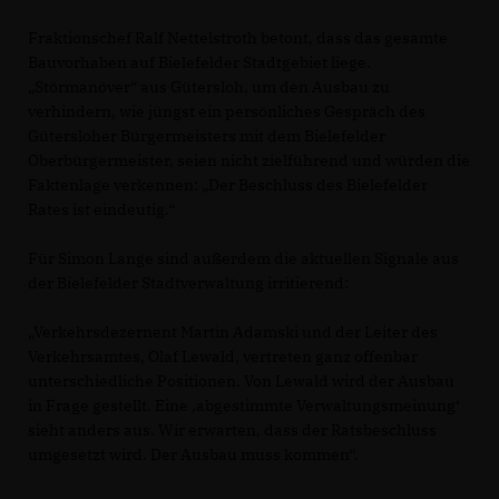
Fraktionschef Ralf Nettelstroth betont, dass das gesamte
Bauvorhaben auf Bielefelder Stadtgebiet liege.
Störmanöver“ aus Gütersloh, um den Ausbau zu
verhindern, wie jüngst ein persönliches Gespräch des
Gütersloher Bürgermeisters mit dem Bielefelder
Oberbürgermeister, seien nicht zielführend und würden die
Faktenlage verkennen: „Der Beschluss des Bielefelder
Rates ist eindeutig.“
Für Simon Lange sind außerdem die aktuellen Signale aus
der Bielefelder Stadtverwaltung irritierend:
Verkehrsdezernent Martin Adamski und der Leiter des
Verkehrsamtes, Olaf Lewald, vertreten ganz offenbar
unterschiedliche Positionen. Von Lewald wird der Ausbau
in Frage gestellt. Eine ‚abgestimmte Verwaltungsmeinung‘
sieht anders aus. Wir erwarten, dass der Ratsbeschluss
umgesetzt wird. Der Ausbau muss kommen“.