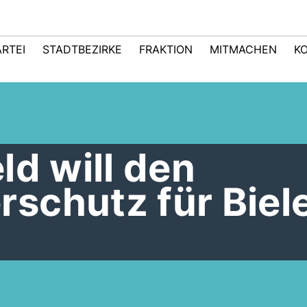
ARTEI
STADTBEZIRKE
FRAKTION
MITMACHEN
K
ld will den
schutz für Biele