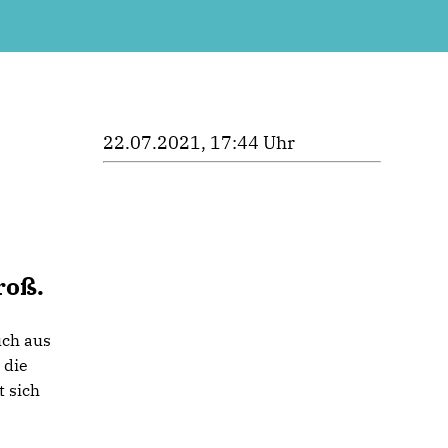
22.07.2021, 17:44 Uhr
roß.
uch aus
 die
t sich