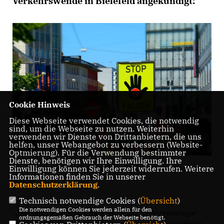
Verkehrswende in Bielefeld angekündigt:
Cookie Hinweis
Diese Webseite verwendet Cookies, die notwendig
sind, um die Webseite zu nutzen. Weiterhin
verwenden wir Dienste von Drittanbietern, die uns
helfen, unser Webangebot zu verbessern (Website-
Optmierung). Für die Verwendung bestimmter
Dienste, benötigen wir Ihre Einwilligung. Ihre
Einwilligung können Sie jederzeit widerrufen. Weitere
"Stop" - Keiner soll mehr in die Innenstadt kommen (Foto:
Informationen finden Sie in unserer
Lange)
Datenschutzerklärung
.
Technisch notwendige Cookies (
Übersicht
)
Die notwendigen Cookies werden allein für den
Die Katze ist aus dem Sack. Mit einer ‚Verbotsstrategie‘
ordnungsgemäßen Gebrauch der Webseite benötigt.
wollen die Gutachter die Innenstadt für den Autoverkehr