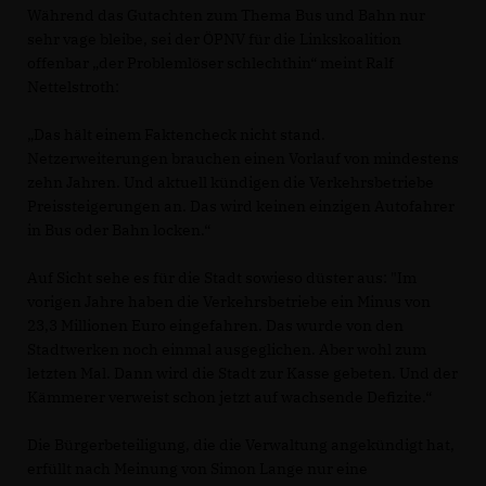
Während das Gutachten zum Thema Bus und Bahn nur
sehr vage bleibe, sei der ÖPNV für die Linkskoalition
offenbar „der Problemlöser schlechthin“ meint Ralf
Nettelstroth:
Das hält einem Faktencheck nicht stand.
Netzerweiterungen brauchen einen Vorlauf von mindestens
zehn Jahren. Und aktuell kündigen die Verkehrsbetriebe
Preissteigerungen an. Das wird keinen einzigen Autofahrer
in Bus oder Bahn locken.“
Auf Sicht sehe es für die Stadt sowieso düster aus: "Im
vorigen Jahre haben die Verkehrsbetriebe ein Minus von
23,3 Millionen Euro eingefahren. Das wurde von den
Stadtwerken noch einmal ausgeglichen. Aber wohl zum
letzten Mal. Dann wird die Stadt zur Kasse gebeten. Und der
Kämmerer verweist schon jetzt auf wachsende Defizite.“
Die Bürgerbeteiligung, die die Verwaltung angekündigt hat,
erfüllt nach Meinung von Simon Lange nur eine