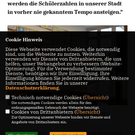
werden die Schülerzahlen in unserer Stadt
in vorher nie gekanntem Tempo ansteigen."
Cookie Hinweis
Diese Webseite verwendet Cookies, die notwendig
sind, um die Webseite zu nutzen. Weiterhin
verwenden wir Dienste von Drittanbietern, die uns
helfen, unser Webangebot zu verbessern (Website-
Optmierung). Für die Verwendung bestimmter
Dienste, benötigen wir Ihre Einwilligung. Ihre
Einwilligung können Sie jederzeit widerrufen. Weitere
Informationen finden Sie in unserer
Datenschutzerklärung
.
Technisch notwendige Cookies (
Übersicht
)
Die notwendigen Cookies werden allein für den
ordnungsgemäßen Gebrauch der Webseite benötigt.
Cookies von Drittanbietern (
Übersicht
)
CDU initiierte Schulentwicklungsplan (Foto: Lange)
Zur Optimierung unserer Webseite binden wir Dienste und
Angebote von Drittanbietern ein.
Nettelstroth weiter: "Das rot-rot-grüne Bündnis verkennt