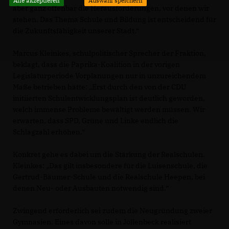
Alle akzeptieren
Auswahl speichern
aber ganz offenbar die Herausforderungen, vor denen wir
stehen. Das Thema Schule und Bildung ist entscheidend für
die Zukunftsfähigkeit unserer Stadt.“
Marcus Kleinkes, schulpolitischer Sprecher der Fraktion,
beklagt, dass die Paprika-Koalition in der vorigen
Legislaturperiode Vorplanungen nur in unzureichendem
Maße betrieben hätte: „Erst durch den von der CDU
initiierten Schulentwicklungsplan ist deutlich geworden,
welch immense Probleme bewältigt werden müssen. Wir
erwarten, dass SPD, Grüne und Linke endlich die
Schlagzahl erhöhen.“
Konkret gehe es dabei um die Stärkung der Realschulen.
Kleinkes: „Das gilt insbesondere für die Luisenschule, die
Gertrud-Bäumer-Schule und die Realschule Heepen, bei
denen Neu- oder Ausbauten notwendig sind.“
Zwingend erforderlich sei zudem die Neugründung zweier
Gymnasien. Eines davon solle in Jöllenbeck realisiert