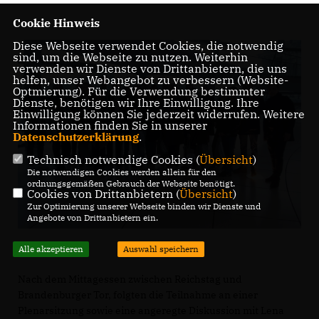
Cookie Hinweis
Diese Webseite verwendet Cookies, die notwendig
sind, um die Webseite zu nutzen. Weiterhin
verwenden wir Dienste von Drittanbietern, die uns
helfen, unser Webangebot zu verbessern (Website-
Optmierung). Für die Verwendung bestimmter
Dienste, benötigen wir Ihre Einwilligung. Ihre
Einwilligung können Sie jederzeit widerrufen. Weitere
Informationen finden Sie in unserer
Datenschutzerklärung
.
Technisch notwendige Cookies (
Übersicht
)
Die notwendigen Cookies werden allein für den
ordnungsgemäßen Gebrauch der Webseite benötigt.
Cookies von Drittanbietern (
Übersicht
)
Zur Optimierung unserer Webseite binden wir Dienste und
Angebote von Drittanbietern ein.
Alle akzeptieren
Auswahl speichern
Nach dem Mittagessen zwischen Reichstag und
Brandenburger Tor, folgten die Teilnahme an einer
Plenarsitzung sowie eine angeregte Diskussion mit Lena