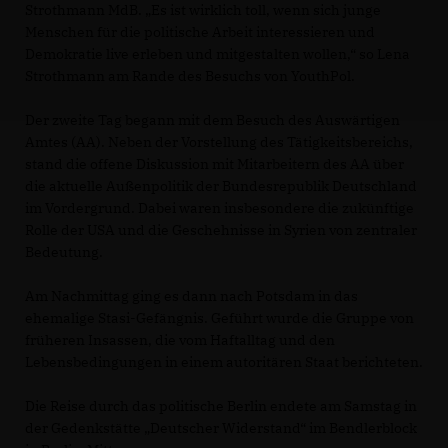
Strothmann MdB. „Es ist wirklich toll, wenn sich junge
Menschen für die politische Arbeit interessieren und
Demokratie live erleben und mitgestalten wollen,“ so Lena
Strothmann am Rande des Besuchs von YouthPol.
Der zweite Tag begann mit dem Besuch des Auswärtigen
Amtes (AA). Neben der Vorstellung des Tätigkeitsbereichs,
stand die offene Diskussion mit Mitarbeitern des AA über
die aktuelle Außenpolitik der Bundesrepublik Deutschland
im Vordergrund. Dabei waren insbesondere die zukünftige
Rolle der USA und die Geschehnisse in Syrien von zentraler
Bedeutung.
Am Nachmittag ging es dann nach Potsdam in das
ehemalige Stasi-Gefängnis. Geführt wurde die Gruppe von
früheren Insassen, die vom Haftalltag und den
Lebensbedingungen in einem autoritären Staat berichteten.
Die Reise durch das politische Berlin endete am Samstag in
der Gedenkstätte „Deutscher Widerstand“ im Bendlerblock