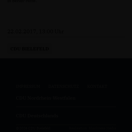
in Berlin-Mitte.
22.02.2017, 13:00 Uhr
CDU BIELEFELD
IMPRESSUM
DATENSCHUTZ
KONTAKT
CDU Nordrhein-Westfalen
CDU Deutschlands
@2026 CDU Bielefeld
Realisation: Sharkness Media