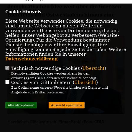
demokratischen Idee weit über die Grenzen
Cookie Hinweis
Bielefelds und Ostwestfalens hinaus eine
Diese Webseite verwendet Cookies, die notwendig
Stimme verliehen hat.
sind, um die Webseite zu nutzen. Weiterhin
verwenden wir Dienste von Drittanbietern, die uns
helfen, unser Webangebot zu verbessern (Website-
Optmierung). Für die Verwendung bestimmter
Dienste, benötigen wir Ihre Einwilligung. Ihre
Einwilligung können Sie jederzeit widerrufen. Weitere
Informationen finden Sie in unserer
Datenschutzerklärung
.
Technisch notwendige Cookies (
Übersicht
)
Die notwendigen Cookies werden allein für den
ordnungsgemäßen Gebrauch der Webseite benötigt.
Cookies von Drittanbietern (
Übersicht
)
Zur Optimierung unserer Webseite binden wir Dienste und
Angebote von Drittanbietern ein.
Alle akzeptieren
Auswahl speichern
Herzlichen Glückwunsch, Elmar Brok! (Foto: CDU)