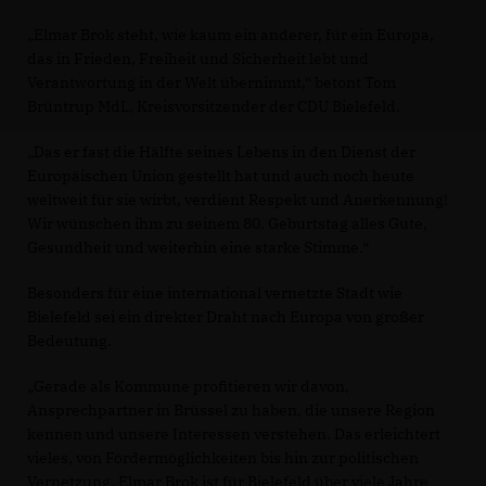
Elmar Brok steht, wie kaum ein anderer, für ein Europa,
das in Frieden, Freiheit und Sicherheit lebt und
Verantwortung in der Welt übernimmt,“ betont Tom
Brüntrup MdL, Kreisvorsitzender der CDU Bielefeld.
Das er fast die Hälfte seines Lebens in den Dienst der
Europäischen Union gestellt hat und auch noch heute
weltweit für sie wirbt, verdient Respekt und Anerkennung!
Wir wünschen ihm zu seinem 80. Geburtstag alles Gute,
Gesundheit und weiterhin eine starke Stimme.“
Besonders für eine international vernetzte Stadt wie
Bielefeld sei ein direkter Draht nach Europa von großer
Bedeutung.
Gerade als Kommune profitieren wir davon,
Ansprechpartner in Brüssel zu haben, die unsere Region
kennen und unsere Interessen verstehen. Das erleichtert
vieles, von Fördermöglichkeiten bis hin zur politischen
Vernetzung. Elmar Brok ist für Bielefeld über viele Jahre