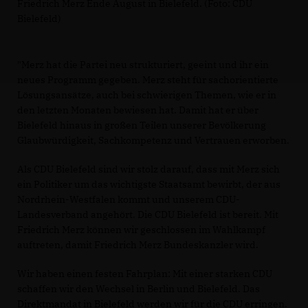
Friedrich Merz Ende August in Bielefeld. (Foto: CDU
Bielefeld)
"Merz hat die Partei neu strukturiert, geeint und ihr ein
neues Programm gegeben. Merz steht für sachorientierte
Lösungsansätze, auch bei schwierigen Themen, wie er in
den letzten Monaten bewiesen hat. Damit hat er über
Bielefeld hinaus in großen Teilen unserer Bevölkerung
Glaubwürdigkeit, Sachkompetenz und Vertrauen erworben.
Als CDU Bielefeld sind wir stolz darauf, dass mit Merz sich
ein Politiker um das wichtigste Staatsamt bewirbt, der aus
Nordrhein-Westfalen kommt und unserem CDU-
Landesverband angehört. Die CDU Bielefeld ist bereit. Mit
Friedrich Merz können wir geschlossen im Wahlkampf
auftreten, damit Friedrich Merz Bundeskanzler wird.
Wir haben einen festen Fahrplan: Mit einer starken CDU
schaffen wir den Wechsel in Berlin und Bielefeld. Das
Direktmandat in Bielefeld werden wir für die CDU erringen.