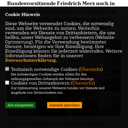
Bundesvorsitzende Friedrich Merz noch in
Bielfeld und betonte seine wirtschafts- und
Cookie Hinweis
sicherheitspolitischen Zielsetzungen beim
Diese Webseite verwendet Cookies, die notwendig
IHK-Unternehmertag in der Stadthalle.
sind, um die Webseite zu nutzen. Weiterhin
verwenden wir Dienste von Drittanbietern, die uns
helfen, unser Webangebot zu verbessern (Website-
Optmierung). Für die Verwendung bestimmter
Dienste, benötigen wir Ihre Einwilligung. Ihre
Einwilligung können Sie jederzeit widerrufen. Weitere
Informationen finden Sie in unserer
Datenschutzerklärung
.
Technisch notwendige Cookies (
Übersicht
)
Die notwendigen Cookies werden allein für den
ordnungsgemäßen Gebrauch der Webseite benötigt.
Cookies von Drittanbietern (
Übersicht
)
Zur Optimierung unserer Webseite binden wir Dienste und
Angebote von Drittanbietern ein.
Alle akzeptieren
Auswahl speichern
CDU-Kreisvorsitzende Dr. Christiana Bauer begrüßt