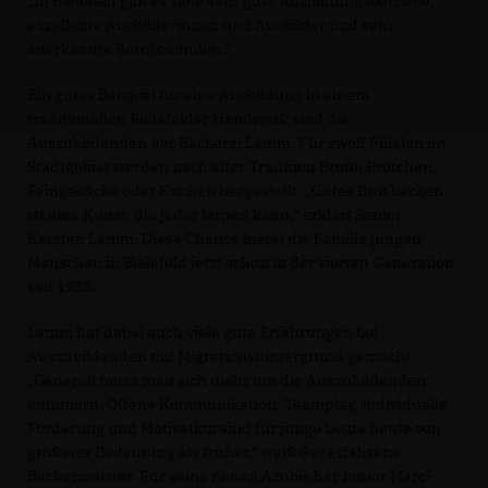
In Bielefeld gibt es viele sehr gute Ausbildungsbetriebe,
exzellente Ausbilderinnen und Ausbilder und sehr
anerkannte Berufsschulen.“
Ein gutes Beispiel für eine Ausbildung in einem
traditionellen Bielefelder Handwerk sind die
Auszubildenden der Bäckerei Lamm. Für zwölf Filialen im
Stadtgebiet werden nach alter Tradition Brote, Brötchen,
Feingebäcke oder Kuchen hergestellt. „Gutes Brot backen
ist eine Kunst, die jeder lernen kann,“ erklärt Senior
Karsten Lamm. Diese Chance bietet die Familie jungen
Menschen in Bielefeld jetzt schon in der vierten Generation
seit 1938.
Lamm hat dabei auch viele gute Erfahrungen bei
Auszubildenden mit Migrationshintergrund gemacht.
Generell muss man sich mehr um die Auszubildenden
kümmern. Offene Kommunikation, Teamplay, individuelle
Förderung und Motivation sind für junge Leute heute von
größerer Bedeutung als früher,“ weiß der erfahrene
Bäckermeister. Für seine neuen Azubis hat Junior Marc-