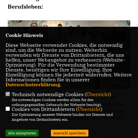
Berufsleben:
Cookie Hinweis
Diese Webseite verwendet Cookies, die notwendig
sind, um die Webseite zu nutzen. Weiterhin
verwenden wir Dienste von Drittanbietern, die uns
helfen, unser Webangebot zu verbessern (Website-
Optmierung). Für die Verwendung bestimmter
Dienste, benötigen wir Ihre Einwilligung. Ihre
Einwilligung können Sie jederzeit widerrufen. Weitere
Informationen finden Sie in unserer
Datenschutzerklärung
.
Technisch notwendige Cookies (
Übersicht
)
Isoliertrinkbecher für die Pause verschenkte die CDU-
Die notwendigen Cookies werden allein für den
Kreisvorsitzende Dr. Christiana Bauer mit Senior Karsten
ordnungsgemäßen Gebrauch der Webseite benötigt.
Cookies von Drittanbietern (
Übersicht
)
Lamm den Auszubildenden Dusan Rotar, Saiful Fikri und
Zur Optimierung unserer Webseite binden wir Dienste und
Dinish Buqur und Junior Marc-Philip Lamm (Foto: Mohr)
Angebote von Drittanbietern ein.
Alle akzeptieren
Auswahl speichern