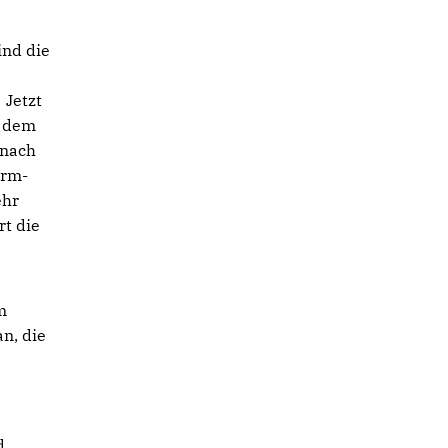
ind die
 Jetzt
t dem
 nach
arm-
ehr
rt die
m
an, die
d