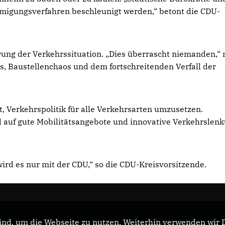
igungsverfahren beschleunigt werden,“ betont die CDU-
rung der Verkehrssituation. „Dies überrascht niemanden,“
s, Baustellenchaos und dem fortschreitenden Verfall der
, Verkehrspolitik für alle Verkehrsarten umzusetzen.
d auf gute Mobilitätsangebote und innovative Verkehrslen
ird es nur mit der CDU,“ so die CDU-Kreisvorsitzende.
nd, um die Webseite zu nutzen. Weiterhin verwenden wir Di