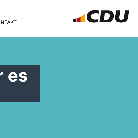
ONTAKT
r es