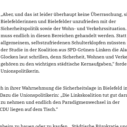
Aber, und das ist leider überhaupt keine Überraschung, s
Bielefelderinnen und Bielefelder unzufrieden mit der
Sicherheitspolitik sowie der Wohn- und Verkehrssituation.
muss endlich in diesen Bereichen gehandelt werden. Stat
allgemeinem, selbstzufriedenen Schulterklopfen müssten
der Studie in der Koalition aus SPD-Grünen-Linken die Al
Glocken laut schrillen, denn Sicherheit, Wohnen und Verk
gehören zu den wichtigen städtische Kernaufgaben,“ forde
Unionspolitikerin.
ch in ihrer Wahrnehmung die Sicherheitslage in Bielefeld i
 Dazu die Unionspolitikerin: „Die Linkskoalition tut gut dar
zu nehmen und endlich den Paradigmenwechsel in der
 CDU liegen auf dem Tisch.“
genheim zu bauen oder zu kaufen. „Städtische Bürokratie un