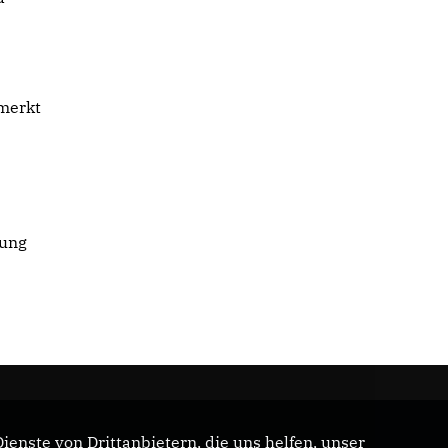
 merkt
kung
enste von Drittanbietern, die uns helfen, unser