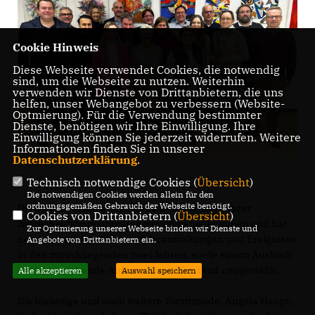
Cookie Hinweis
Diese Webseite verwendet Cookies, die notwendig
sind, um die Webseite zu nutzen. Weiterhin
verwenden wir Dienste von Drittanbietern, die uns
helfen, unser Webangebot zu verbessern (Website-
Optmierung). Für die Verwendung bestimmter
Dienste, benötigen wir Ihre Einwilligung. Ihre
Einwilligung können Sie jederzeit widerrufen. Weitere
Informationen finden Sie in unserer
Datenschutzerklärung
.
Technisch notwendige Cookies (
Übersicht
)
Die notwendigen Cookies werden allein für den
ordnungsgemäßen Gebrauch der Webseite benötigt.
Die CDU im Stadtbezirk Senne ist im Rahmen ihrer
Cookies von Drittanbietern (
Übersicht
)
Jahreshauptversammlung zusammengekommen und hat
Zur Optimierung unserer Webseite binden wir Dienste und
neben einem Rückblick auf Veranstaltungen und Ereignisse
Angebote von Drittanbietern ein.
in den zurückliegenden zwei Jahren, sowie einem Ausblick
auf bevorstehende Anlässe, ihren Vorstand neugewählt.
Alle akzeptieren
Auswahl speichern
Die bisherige und auch weitere Vorsitzende, Angela Haupt,