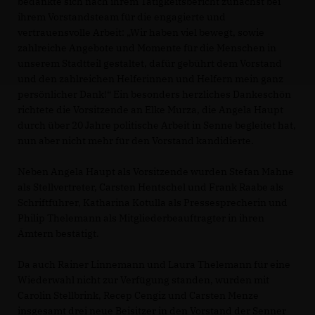
bedankte sich nach ihrem Tätigkeitsbericht zunächst bei
ihrem Vorstandsteam für die engagierte und
vertrauensvolle Arbeit: „Wir haben viel bewegt, sowie
zahlreiche Angebote und Momente für die Menschen in
unserem Stadtteil gestaltet, dafür gebührt dem Vorstand
und den zahlreichen Helferinnen und Helfern mein ganz
persönlicher Dank!“ Ein besonders herzliches Dankeschön
richtete die Vorsitzende an Elke Murza, die Angela Haupt
durch über 20 Jahre politische Arbeit in Senne begleitet hat,
nun aber nicht mehr für den Vorstand kandidierte.
Neben Angela Haupt als Vorsitzende wurden Stefan Mahne
als Stellvertreter, Carsten Hentschel und Frank Raabe als
Schriftführer, Katharina Kotulla als Pressesprecherin und
Philip Thelemann als Mitgliederbeauftragter in ihren
Ämtern bestätigt.
Da auch Rainer Linnemann und Laura Thelemann für eine
Wiederwahl nicht zur Verfügung standen, wurden mit
Carolin Stellbrink, Recep Cengiz und Carsten Menze
insgesamt drei neue Beisitzer in den Vorstand der Senner