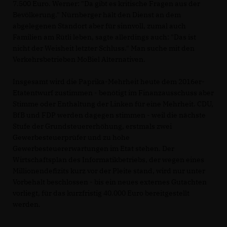
7.500 Euro. Werner: "Da gibt es kritische Fragen aus der
Bevölkerung." Nürnberger hält den Dienst an dem
abgelegenen Standort aber für sinnvoll, zumal auch
Familien am Rütli leben, sagte allerdings auch: "Das ist
nicht der Weisheit letzter Schluss." Man suche mit den
Verkehrsbetrieben MoBiel Alternativen.
Insgesamt wird die Paprika-Mehrheit heute dem 2016er-
Etatentwurf zustimmen - benötigt im Finanzausschuss aber
Stimme oder Enthaltung der Linken für eine Mehrheit. CDU,
BfB und FDP werden dagegen stimmen - weil die nächste
Stufe der Grundsteuererhöhung, erstmals zwei
Gewerbesteuerprüfer und zu hohe
Gewerbesteuererwartungen im Etat stehen. Der
Wirtschaftsplan des Informatikbetriebs, der wegen eines
Millionendefizits kurz vor der Pleite stand, wird nur unter
Vorbehalt beschlossen - bis ein neues externes Gutachten
vorliegt, für das kurzfristig 40.000 Euro bereitgestellt
werden.