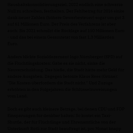
Haushaltskonsolidierungsziel, 2022 endlich eine schwarze
Null zu schreiben, festhalten. Der Fehlbetrag für 2016 sinke
dank neuer Zahlen (höhere Gewerbesteuer) sogar um gut 3
auf 61 Millionen Euro. Der Preis des Verfahrens ist aber
auch: Bis 2021 schmilzt die Rücklage auf 150 Millionen Euro
- und das bei einem Gesamtetat von fast 1,3 Milliarden
Euro.
Anders blickte Sozialdezernent Ingo Nürnberger (SPD) auf
die Flüchtlingskosten: Gäbe es sie nicht, sinke die
Neuverschuldung. Das hieße, die Stadt hätte mehr Geld für
andere Ausgaben. Dagegen betonte Klaus Rees (Grüne):
"Die Kosten überfordern die Stadt nicht." Und Zuzüge
erhöhten in den Folgejahren die Schlüsselzuweisungen
vom Land.
Doch es gibt auch kleinere Beträge, bei denen CDU und FDP
Einsparungen für denkbar halten: So kostet ein Taxi-
Shuttle, der für Flüchtlinge und Ehrenamtliche von der
Unterkunft Rütli zur Stadt beauftragt ist, pro Monat knapp