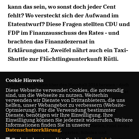
kann das sein, wo sonst doch jeder Cent
fehlt? Wo versteckt sich der Aufwand im
Etatentwurf? Diese Fragen stellten CDU und
FDP im Finanzausschuss des Rates - und
brachten das Finanzdezernat in
Erklärungsnot. Zweifel nährt auch ein Taxi-
Shuttle zur Flüchtlingsunterkunft Rütli.
Cookie Hinweis
Die Politiker sollten über den Haushalt 2016 beraten - doch
Diese Webseite verwendet Cookies, die notwendig
die Flüchtlingsfrage beherrschte die Debatte. Die Stadt hat
sind, um die Webseite zu nutzen. Weiterhin
ermittelt, wie viel die Versorgung der Flüchtlinge kostet:
verwenden wir Dienste von Drittanbietern, die uns
helfen, unser Webangebot zu verbessern (Website-
Rund 80 Millionen Euro kalkuliert sie insgesamt pro Jahr.
Optmierung). Für die Verwendung bestimmter
Den größten Posten machen Transferleistungen und
Dienste, benötigen wir Ihre Einwilligung. Ihre
Unterbringung aus (50 Millionen), rund zehn Millionen
Einwilligung können Sie jederzeit widerrufen. Weitere
Informationen finden Sie in unserer
Unterkünfte, Wohngebietsplanung und Mieten, rund sechs
Datenschutzerklärung
.
Millionen Kosten für Kindergärten, Schulen und