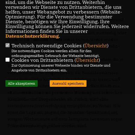
sind, um die Webseite zu nutzen. Weiterhin
Der CDU ging es dabei vor allem um die unzumutbaren
verwenden wir Dienste von Drittanbietern, die uns
helfen, unser Webangebot zu verbessern (Website-
Zustände an der »Tüte«, dem Stadtbahnzugang am
Optmierung). Für die Verwendung bestimmter
Hauptbahnhof. Weber: »Anwohner, Geschäftsinhaber und
Dienste, benötigen wir Ihre Einwilligung. Ihre
Einwilligung können Sie jederzeit widerrufen. Weitere
tausende Nutzer der Stadtbahn warten auf ein deutliches
Informationen finden Sie in unserer
Handeln der Stadt. Doch niemand fühlt sich zuständig oder
Datenschutzerklärung
.
ergreift die Initiative.« Statt etwas zu tun, werde wieder
Technisch notwendige Cookies (
Übersicht
)
einmal eine »Rede-Runde im Hauptausschuss gedreht.«
Die notwendigen Cookies werden allein für den
ordnungsgemäßen Gebrauch der Webseite benötigt.
Der CDU-Bundestagskandidat fordert insbesondere die in
Cookies von Drittanbietern (
Übersicht
)
Zur Optimierung unserer Webseite binden wir Dienste und
Verantwortung stehende SPD auf, Maßnahmen
Angebote von Drittanbietern ein.
vorzuschlagen. So weigerten sich die Sozialdemokraten,
mehr polizeiliche Kontrollen durchführen zu lassen und
Alle akzeptieren
Auswahl speichern
schlössen Videoüberwachung im öffentlichen Raum aus.
»Kameras haben eine präventive Wirkung und schrecken
Kriminelle und Drogendealer ab. Zudem wird eine
konsequente Strafverfolgung ermöglicht«, so Weber. Wie
ernst die Lage sei, zeigten die brutalen Gewalttaten am
vorigen Wochenende auf dem Jahnplatz, bei denen sogar
Polizeibeamte angegriffen worden sind.