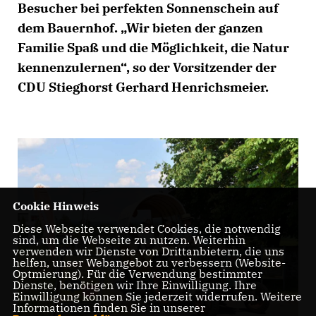
Besucher bei perfekten Sonnenschein auf
dem Bauernhof. „Wir bieten der ganzen
Familie Spaß und die Möglichkeit, die Natur
kennenzulernen“, so der Vorsitzender der
CDU Stieghorst Gerhard Henrichsmeier.
Cookie Hinweis
Diese Webseite verwendet Cookies, die notwendig
sind, um die Webseite zu nutzen. Weiterhin
verwenden wir Dienste von Drittanbietern, die uns
helfen, unser Webangebot zu verbessern (Website-
Optmierung). Für die Verwendung bestimmter
Dienste, benötigen wir Ihre Einwilligung. Ihre
Einwilligung können Sie jederzeit widerrufen. Weitere
Informationen finden Sie in unserer