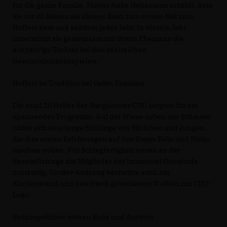
für die ganze Familie. Mutter Anke Hehemann erzählt, dass
sie vor 40 Jahren als kleines Kind zum ersten Mal zum
Hoffest kam und seitdem jedes Jahr. In diesem Jahr
unterstützt sie gemeinsam mit ihrem Ehemann die
achtjährige Tochter bei den zahlreichen
Geschicklichkeitsspielen.
Hoffest ist Tradition bei vielen Familien
Die rund 20 Helfer der Stieghorster CDU sorgten für ein
spannendes Programm. Auf der Wiese neben der Scheune
bildet sich eine lange Schlange von Mädchen und Jungen,
die ihre ersten Erfahrungen auf den Ponys Felix und Mirko
machen wollen. Für Schlagfertigkeit waren an der
Baseballanlage die Mitglieder der Immanuel Gemeinde
zuständig. Großer Andrang herrschte auch am
Kuchenstand und den frisch gebackenen Waffeln mit CDU-
Logo.
Bezirkspolitiker stehen Rede und Antwort